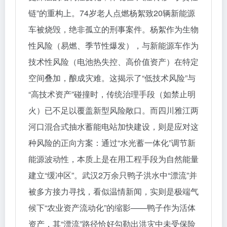
链”的重构上。74岁老人点燃杨絮致20辆新能源
车被烧毁，绝非孤立的刑事案件。杨絮作为生物
性风险（易燃、季节性爆发），与新能源车作为
技术性风险（电池热失控、高价值资产）在特定
空间叠加，酿成灾难。这揭示了“低技术风险”与
“高技术资产”碰撞时，传统治理手段（如禁止明
火）已不足以覆盖新型风险敞口。而四川雅江两
河口混合式抽水蓄能电站加快建设，则是应对这
种风险的正向方案：通过“水光蓄一体化”调节新
能源波动性，本质上是在用工程手段为自然能量
建立“缓冲区”。武汉2万余只鸭子洪水中“漂流”并
被多方接力寻找，看似温情新闻，实则是极端气
候下“农业资产流动化”的缩影——鸭子作为活体
资产，其“漂流”路径恰好勾勒出洪灾中未受保险