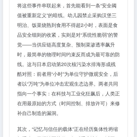
将这些事件串联起来，首先能看到一条“安全阈
值被重新定义”的暗线。幼儿园禁止采购汉堡三
明治、饭菜烧熟到食用不得超2小时，表面是食
品安全细则的收紧，实则是对“系统性脆弱”的警
觉——当供应链高度复杂、预制菜渗透率飙升
时，最简单的物理时间约束反而成为最可靠的防
线。这与日本启动第20次核污染水排海形成残
酷对照：前者用“小时”为单位守护微观安全，后
者以“万吨”为单位冲击宏观生态边界。两者共同
指向一个事实：在科技与工业化狂飙后，人类正
在用最原始的方式（时间控制、排放许可）来修
补自己制造的漏洞。
其次，“记忆与信任的载体”正在经历集体性坍缩