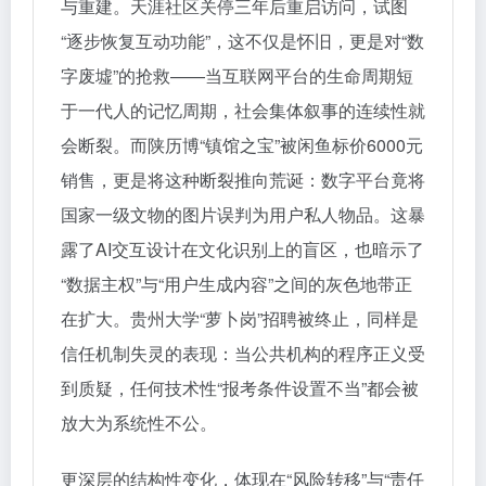
与重建。天涯社区关停三年后重启访问，试图
“逐步恢复互动功能”，这不仅是怀旧，更是对“数
字废墟”的抢救——当互联网平台的生命周期短
于一代人的记忆周期，社会集体叙事的连续性就
会断裂。而陕历博“镇馆之宝”被闲鱼标价6000元
销售，更是将这种断裂推向荒诞：数字平台竟将
国家一级文物的图片误判为用户私人物品。这暴
露了AI交互设计在文化识别上的盲区，也暗示了
“数据主权”与“用户生成内容”之间的灰色地带正
在扩大。贵州大学“萝卜岗”招聘被终止，同样是
信任机制失灵的表现：当公共机构的程序正义受
到质疑，任何技术性“报考条件设置不当”都会被
放大为系统性不公。
更深层的结构性变化，体现在“风险转移”与“责任