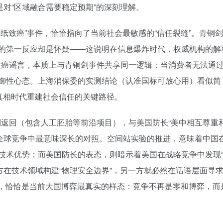
对“区域融合需要稳定预期”的深刻理解。
锅纸致癌”事件，恰恰指向了当前社会最敏感的“信任裂缝”。青铜
众的第一反应却是怀疑——这说明在信息爆炸时代，权威机构的解
致癌谣言，本质上与青铜剑事件共享同一逻辑：当消费者无法通
防御性心态。上海消保委的实测结论（认准国标可放心用）看似简
后真相时代重建社会信任的关键路径。
返回（包含人工胚胎等前沿项目），与美国防长“美中相互尊重
全球竞争中最意味深长的对照。空间站实验的推进，意味着中国
的技术优势；而美国防长的表态，则暗示着美国在战略竞争中发现
在技术领域构建“物理安全边界”，另一方就必然在话语层面寻求
并行，恰恰是当前大国博弈最真实的样态：竞争不再是零和博弈，而