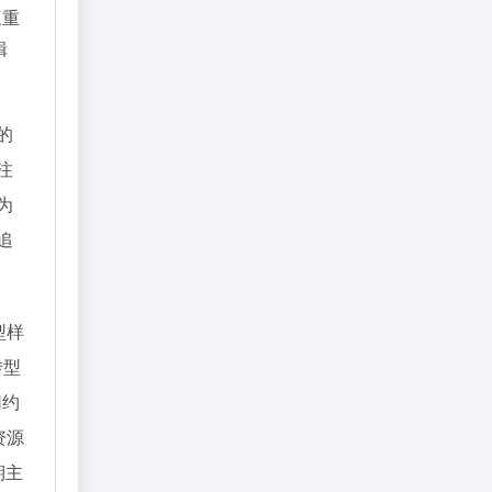
三重
辑
的
注
为
追
型样
转型
网约
资源
期主