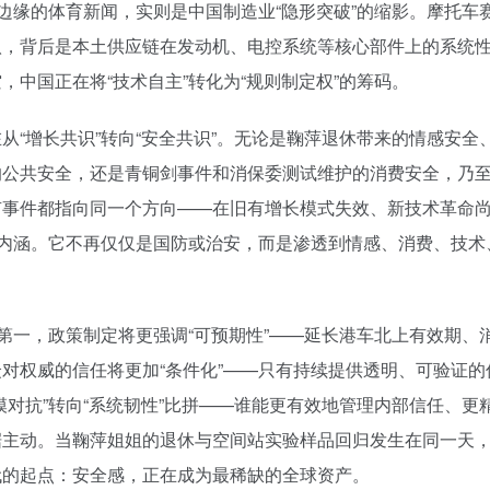
边缘的体育新闻，实则是中国制造业“隐形突破”的缩影。摩托车
八，背后是本土供应链在发动机、电控系统等核心部件上的系统
中国正在将“技术自主”转化为“规则制定权”的筹码。
“增长共识”转向“安全共识”。无论是鞠萍退休带来的情感安全
的公共安全，还是青铜剑事件和消保委测试维护的消费安全，乃
有事件都指向同一个方向——在旧有增长模式失效、新技术革命
的内涵。它不再仅仅是国防或治安，而是渗透到情感、消费、技术
第一，政策制定将更强调“可预期性”——延长港车北上有效期、
对权威的信任将更加“条件化”——只有持续提供透明、可验证的
对抗”转向“系统韧性”比拼——谁能更有效地管理内部信任、更
据主动。当鞠萍姐姐的退休与空间站实验样品回归发生在同一天
代的起点：安全感，正在成为最稀缺的全球资产。