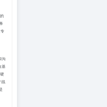
剑的
释
过专
和沟
在基
“硬
“战
是