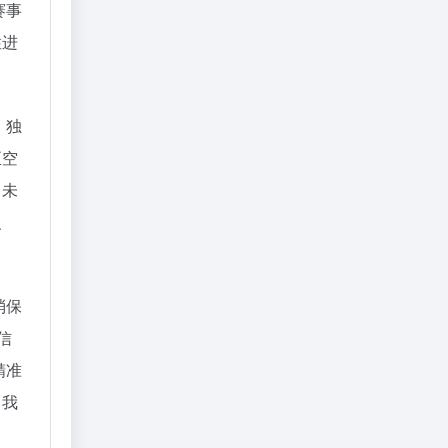
赛事
性进
、独
至空
尚未
、
消保
信
精准
，我