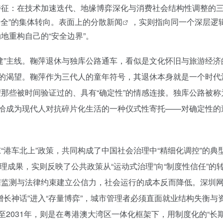
特征：在技术加速迭代、地缘博弈深化与消费社会结构性调整的
安全”的集体转向。表面上的分散
新闻
，实则指向同一个深层逻
地重构自己的“安全边界”。
建”主线。鞠萍退休与独库公路通车，看似是文化怀旧与旅游经济
”的渴望。鞠萍作为三代人的童年符号，其退休本身就是一个时代
那些被时间验证过的、具有“确定性”的情感连接。独库公路被称
恰恰成为现代人对抗碎片化生活的一种仪式性寄托——对确定性的
港车北上”政策，共同构成了中国社会治理中“精细化调控”的典
管理成果，实则反映了公共政策从“运动式治理”向“制度性信任”的
据监测与法律约束建立公信力，社会运行的成本反而降低。深圳
长神话”进入“存量博弈”，城市管理者必须直面就业结构失衡与
至2031年，则是在粤港澳大湾区一体化框架下，用制度化的“长