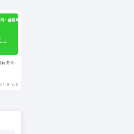
创新协同：
140
0