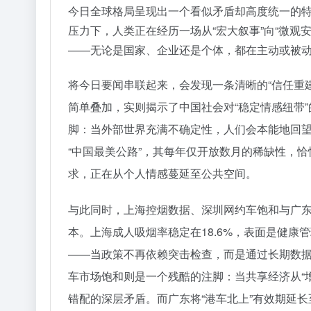
今日全球格局呈现出一个看似矛盾却高度统一的
压力下，人类正在经历一场从“宏大叙事”向“微观
——无论是国家、企业还是个体，都在主动或被动
将今日要闻串联起来，会发现一条清晰的“信任重
简单叠加，实则揭示了中国社会对“稳定情感纽带
脚：当外部世界充满不确定性，人们会本能地回望
“中国最美公路”，其每年仅开放数月的稀缺性，
求，正在从个人情感蔓延至公共空间。
与此同时，上海控烟数据、深圳网约车饱和与广东“
本。上海成人吸烟率稳定在18.6%，表面是健康
——当政策不再依赖突击检查，而是通过长期数
车市场饱和则是一个残酷的注脚：当共享经济从“增
错配的深层矛盾。而广东将“港车北上”有效期延长