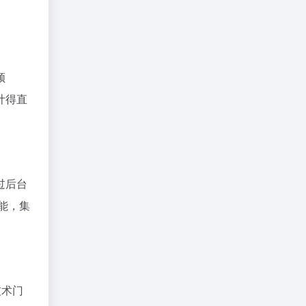
频
计得直
过后台
能，集
技术门