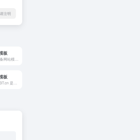
l转载请注明
模板
简单介绍 环保设备网站模板是一个基于AdminBT平台提供的...
模板
简单介绍 AdminBT.cn 是一个专注于提供装饰装修行业...