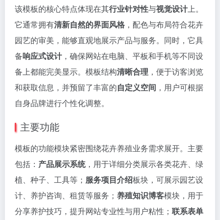
该模板的核心特点体现在其
行业针对性
与
视觉设计
上。
它通常拥有
清新自然的界面风格
，配色与布局符合花卉
园艺的审美，能够直观地展示产品与服务。同时，它具
备
响应式设计
，确保网站在电脑、平板和手机等不同设
备上都能完美显示。模板结构
清晰合理
，便于访客浏览
和获取信息，并预留了丰富的
自定义空间
，用户可根据
自身品牌进行个性化调整。
主要功能
模板的功能模块紧密围绕花卉养殖业务需求展开。主要
包括：
产品展示系统
，用于详细分类展示各类花卉、绿
植、种子、工具等；
服务项目介绍
板块，可展示园艺设
计、养护咨询、租赁等服务；
养殖知识博客
模块，用于
分享养护技巧，提升网站专业性与用户粘性；
联系表单