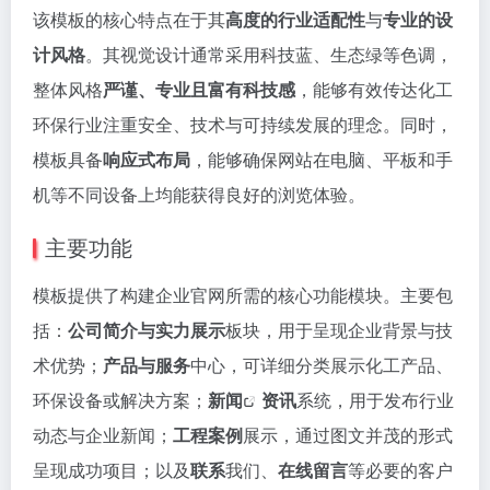
该模板的核心特点在于其
高度的行业适配性
与
专业的设
计风格
。其视觉设计通常采用科技蓝、生态绿等色调，
整体风格
严谨、专业且富有科技感
，能够有效传达化工
环保行业注重安全、技术与可持续发展的理念。同时，
模板具备
响应式布局
，能够确保网站在电脑、平板和手
机等不同设备上均能获得良好的浏览体验。
主要功能
模板提供了构建企业官网所需的核心功能模块。主要包
括：
公司简介与实力展示
板块，用于呈现企业背景与技
术优势；
产品与服务
中心，可详细分类展示化工产品、
环保设备或解决方案；
新闻
资讯
系统，用于发布行业
动态与企业新闻；
工程案例
展示，通过图文并茂的形式
呈现成功项目；以及
联系
我们、
在线留言
等必要的客户