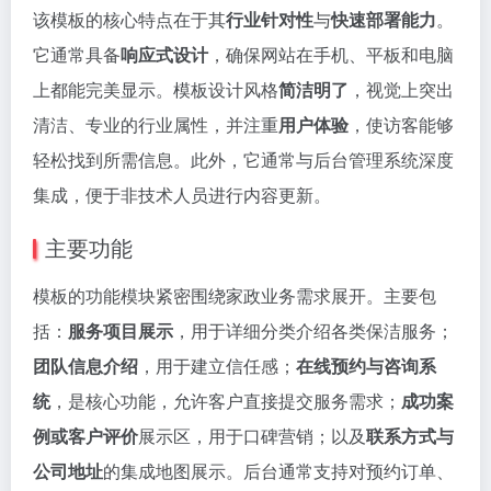
该模板的核心特点在于其
行业针对性
与
快速部署能力
。
它通常具备
响应式设计
，确保网站在手机、平板和电脑
上都能完美显示。模板设计风格
简洁明了
，视觉上突出
清洁、专业的行业属性，并注重
用户体验
，使访客能够
轻松找到所需信息。此外，它通常与后台管理系统深度
集成，便于非技术人员进行内容更新。
主要功能
模板的功能模块紧密围绕家政业务需求展开。主要包
括：
服务项目展示
，用于详细分类介绍各类保洁服务；
团队信息介绍
，用于建立信任感；
在线预约与咨询系
统
，是核心功能，允许客户直接提交服务需求；
成功案
例或客户评价
展示区，用于口碑营销；以及
联系方式与
公司地址
的集成地图展示。后台通常支持对预约订单、