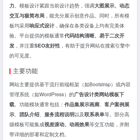
力
。模板设计紧跟当前设计趋势，强调
大图展示、动态
交互与极简布局
，能充分展示创意作品。同时，所有模
板均采用
响应式设计
，确保在各类设备上均有完美体
验。平台提供的模板通常
代码结构清晰、易于二次开
发
，并注重
SEO友好性
，有助于提升网站在搜索引擎中
的可见度。
主要功能
网站主要提供基于流行前端框架（如Bootstrap）或内容
管理系统（如WordPress）的
广告设计类网站模板下
载
。功能模块通常包括：
作品集展示画廊
、
客户案例展
示
、
团队介绍
、
服务流程说明
以及
联系表单
等。部分高
级模板可能集成
视差滚动、动画效果
等交互功能，并附
带详细的部署和定制文档。