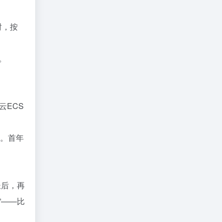
时，按
元。
云ECS
元。首年
长后，再
”——比