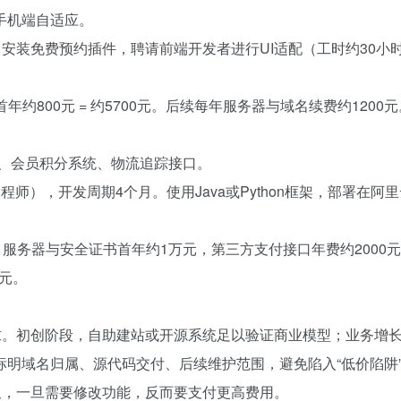
手机端自适应。
元），安装免费预约插件，聘请前端开发者进行UI适配（工时约30小
器首年约800元 = 约5700元。后续每年服务器与域名续费约1200
理、会员积分系统、物流追踪接口。
），开发周期4个月。使用Java或Python框架，部署在阿里
服务器与安全证书首年约1万元，第三方支付接口年费约2000
万元。
求。初创阶段，自助建站或开源系统足以验证商业模型；业务增
明域名归属、源代码交付、后续维护范围，避免陷入“低价陷阱
板，一旦需要修改功能，反而要支付更高费用。