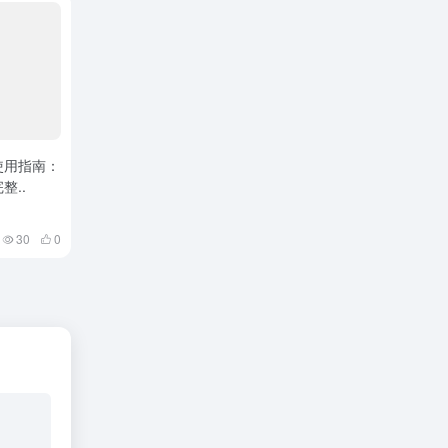
作使用指南：
整..
30
0