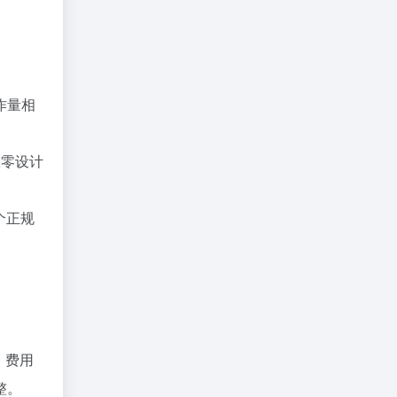
作量相
从零设计
个正规
。费用
整。