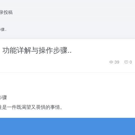
录投稿
骤..
南：功能详解与操作步骤..
39
0
步骤
往往是一件既渴望又畏惧的事情。