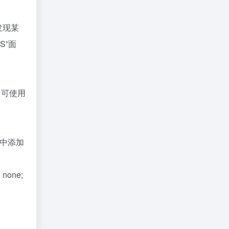
发现某
S”面
，可使用
置中添加
: none;