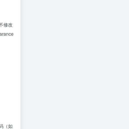
不修改
ance
码（如