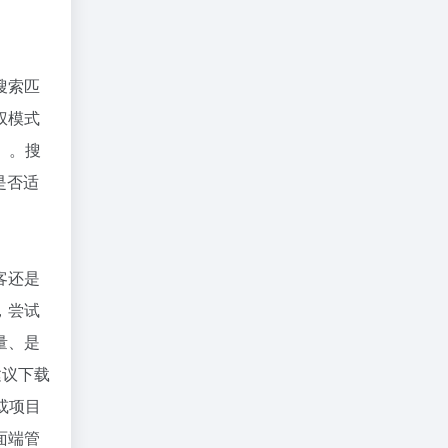
搜索匹
权模式
）。搜
是否适
客还是
，尝试
量、是
建议下载
或项目
面端管