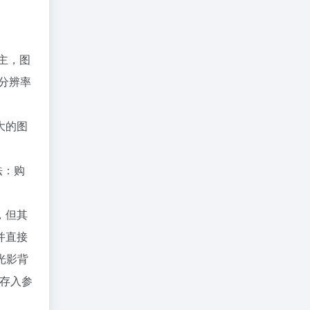
为主，图
高分辨率
大的图
法：购
称，但其
并直接
的光影背
片存入参