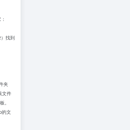
它：
2）找到
文件夹
该文件
模板。
hp的文