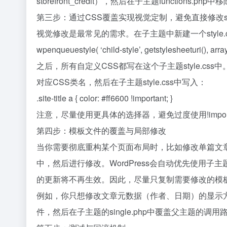
storefront_credit），然后在子主题functions
第三步：通过CSS覆盖实现视觉定制，避免直接修改styl
视觉修改是最常见的需求。在子主题中新建一个style.c
wpenqueuestyle( ‘child-style’, getstylesheeturi(), array(
之后，所有自定义CSS都写在这个子主题style.c
对应CSS类名，然后在子主题style.css中写入：
.site-title a { color: #ff6600 !important; }
注意，尽量使用更具体的选择器，避免过度使用!impo
第四步：模板文件的覆盖与局部修改
当你需要彻底重构某个页面布局时，比如修改单篇文章页（si
中，然后进行修改。WordPress会自动优先使用
的更新将不再生效。因此，尽量只复制需要修改的模板部分，
例如，你只想修改文章元数据（作者、日期）的显示方式，可以在子
件，然后在子主题的single.php中覆盖父主题的调用