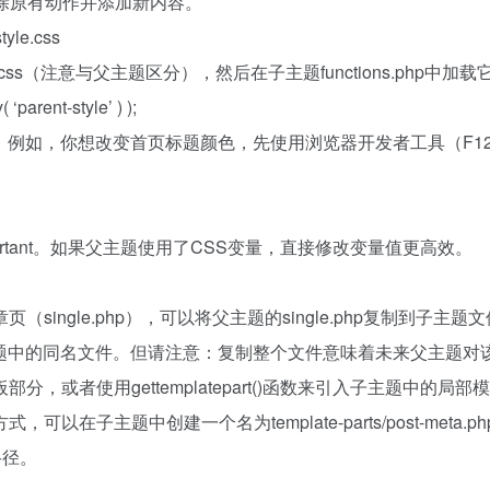
.php中移除原有动作并添加新内容。
e.css
ss（注意与父主题区分），然后在子主题functions.php中加载
 ‘parent-style’ ) );
ss中。例如，你想改变首页标题颜色，先使用浏览器开发者工具（F1
rtant。如果父主题使用了CSS变量，直接修改变量值更高效。
ngle.php），可以将父主题的single.php复制到子主题
子主题中的同名文件。但请注意：复制整个文件意味着未来父主题对
或者使用gettemplatepart()函数来引入子主题中的局部
主题中创建一个名为template-parts/post-meta.p
路径。