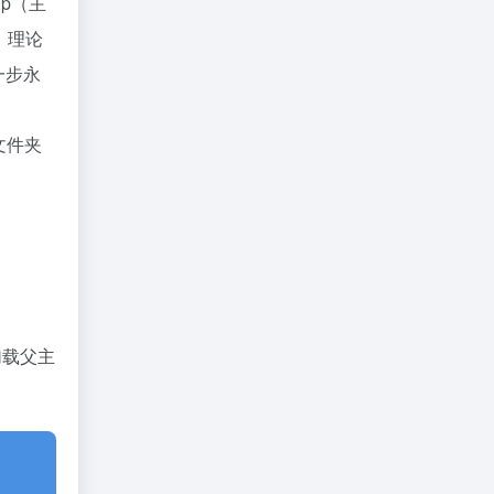
hp（主
等。理论
第一步永
新文件夹
加载父主