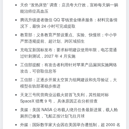
天价 “发热床垫” 调查：店员夸大疗效，宣称每天躺一躺
能治癌症高血压
腾讯升级逝者微信 QQ 零钱资金继承服务：材料完备情
况下，最快 24 小时可完成提取
教育部：义务教育严禁设重点、实验、快慢班；中小学
严禁违规提前、超计划、跨区域招生
充电宝新国标发布：要求标明建议使用年限，电芯需通
过针刺测试，2027 年 4 月实施
工信部提醒：有攻击者利用针对苹果产品漏洞实施网络
攻击，可窃取信息等
工信部：正逐步开展太空算力组网建设和先导验证，大
模型在轨部署稳步推进
天龙三号民营商业运载火箭首飞失利，其性能对标
SpaceX 猎鹰 9 号， 具体原因正在分析排查
美媒：美国 NASA 公布载人绕月任务最新进展，载人舱
厕所已修复，飞船正按计划飞往月球
外媒：国际数学家大会因在美国举办遭抵制，超 2000 名