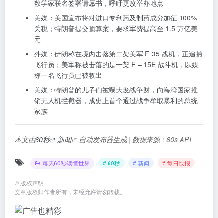
数学家联名签署请愿书，呼吁更改举办地点
美媒：美国宣布将对进口专利药及制药成分加征 100%
关税；特朗普提交预算案，要求军费提高至 1.5 万亿美
元
外媒：伊朗称在境内击落第二架美军 F-35 战机，正追捕
飞行员；美军称被击落的是一架 F – 15E 战斗机，以媒
称一名飞行员已被救出
美媒：特朗普的儿子们被曝大发战争财，向海湾国家推
销无人机拦截器，成史上首个通过战争牟取暴利的总统
家族
本文由
60秒
新闻
自动发布器生成 | 数据来源：60s API
每天60秒读懂世界
# 60秒
# 新闻
# 每日快报
©
版权声明
文章版权归作者所有，未经允许请勿转载。