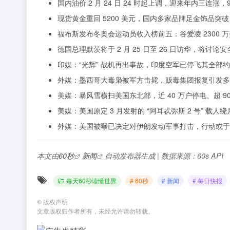
国内油价 2 月 24 日 24 时起上调，迎来年内三连涨，
现货黄金重回 5200 美元，国内多家品牌足金饰品突破 
福布斯发布冬奥会运动员收入榜前五：谷爱凌 2300 
德国总理默茨将于 2 月 25 日至 26 日访华，将讨
印媒：“光辉” 战机再出事故，印度空军已停飞其全部约
外媒：墨西哥大毒枭被军方击毙，贩毒集团报复引发多
美媒：暴风雪横扫美国东北部，近 40 万户停电、超 9
美媒：美国原定 3 月发射的 “阿耳忒弥斯 2 号” 
外媒：美国被曝已决定对伊朗发动军事打击，行动或于 2
本文由
60秒
新闻
自动发布器生成 | 数据来源：60s API
每天60秒读懂世界
# 60秒
# 新闻
# 每日快报
©
版权声明
文章版权归作者所有，未经允许请勿转载。