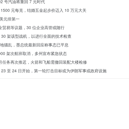
92 号汽油将重回 7 元时代
1500 元每克，结婚五金起步价迈入 10 万元大关
万美元排第一
论安全贸易等议题，30 位企业高管或随行
 30 架该型战机，以进行全面的技术检查
地骚乱，墨总统最新回应称事态已平息
000 架次航班取消，多州宣布紧急状态
载人绕月任务再次推迟，火箭和飞船需撤回装配大楼检修
3 至 24 日开始，第一轮打击目标或为伊朗军事或政府设施