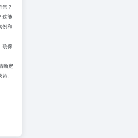
销售？
？这能
案例和
，确保
于清晰定
决策。