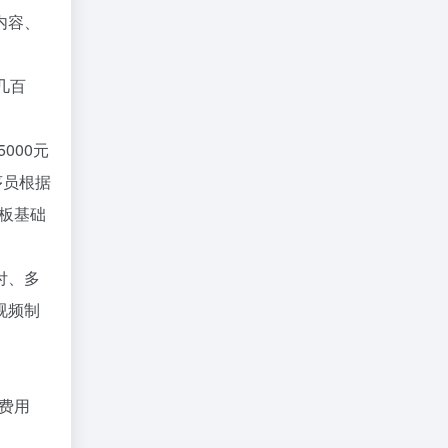
内容、
几百
000元
序员根据
模板基础
付、多
视频制
费用