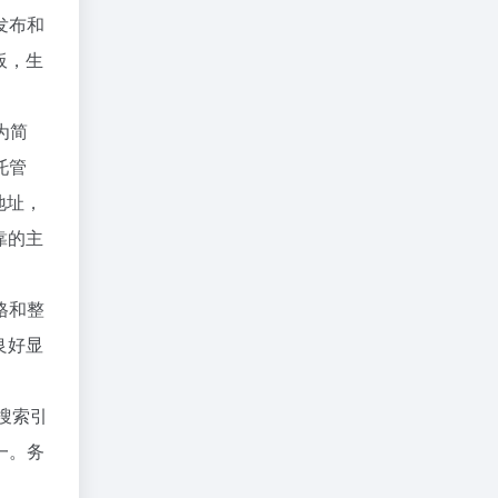
发布和
板，生
为简
托管
地址，
靠的主
格和整
良好显
搜索引
一。务