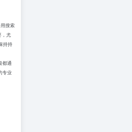
。
善用搜索
要，尤
保持持
段都通
的专业