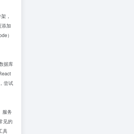
骨架，
页添加
de）
数据库
act
，尝试
。服务
常见的
工具