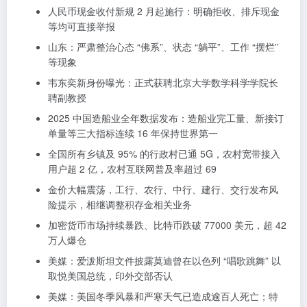
人民币现金收付新规 2 月起施行：明确拒收、排斥现金
等均可直接举报
山东：严肃整治心态 “佛系”、状态 “躺平”、工作 “摆烂”
等现象
韦东奕新身份曝光：正式获聘北京大学数学科学学院长
聘副教授
2025 中国造船业全年数据发布：造船业完工量、新接订
单量等三大指标连续 16 年保持世界第一
全国所有乡镇及 95% 的行政村已通 5G，农村宽带接入
用户超 2 亿，农村互联网普及率超过 69
金价大幅震荡，工行、农行、中行、建行、交行发布风
险提示，相继调整积存金相关业务
加密货币市场持续暴跌、比特币跌破 77000 美元，超 42
万人爆仓
美媒：爱泼斯坦文件披露莫迪曾在以色列 “唱歌跳舞” 以
取悦美国总统，印外交部否认
美媒：美国冬季风暴和严寒天气已造成逾百人死亡；特