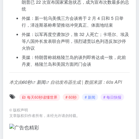
朗普已 22 次宣布国家紧急状态，成为宣布次数最多的总
统
外媒：新一轮乌美俄三方会谈将于 2 月 4 日和 5 日举
行，泽连斯基称希望推动冲突真正、体面地结束
外媒：以军再度空袭加沙，致 32 人死亡；卡塔尔、埃及
等八国外长发表联合声明，强烈谴责以色列违反加沙停
火协议
美媒：特朗普称就格陵兰岛的谈判即将达成一致，此前
丹麦、格陵兰岛和美国方面闭门会谈
本文由
60秒
新闻
自动发布器生成 | 数据来源：60s API
每天60秒读懂世界
# 60秒
# 新闻
# 每日快报
©
版权声明
文章版权归作者所有，未经允许请勿转载。