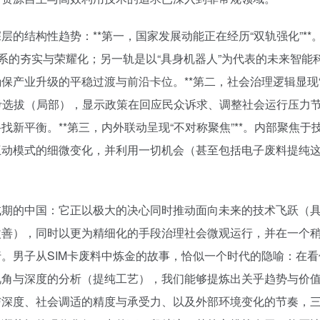
的结构性趋势：**第一，国家发展动能正在经历“双轨强化”**
系的夯实与荣耀化；另一轨是以“具身机器人”为代表的未来智能
保产业升级的平稳过渡与前沿卡位。**第二，社会治理逻辑显现
中考选拔（局部），显示政策在回应民众诉求、调整社会运行压力
新平衡。**第三，内外联动呈现“不对称聚焦”**。内部聚焦于
互动模式的细微变化，并利用一切机会（甚至包括电子废料提纯
试期的中国：它正以极大的决心同时推动面向未来的技术飞跃（
改善），同时以更为精细化的手段治理社会微观运行，并在一个
。男子从SIM卡废料中炼金的故事，恰似一个时代的隐喻：在看
视角与深度的分析（提纯工艺），我们能够提炼出关乎趋势与价
与深度、社会调适的精度与承受力、以及外部环境变化的节奏，