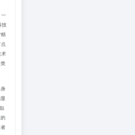
。一
科技
“精
节点
技术
这类
具身
稍显
似
值的
三者