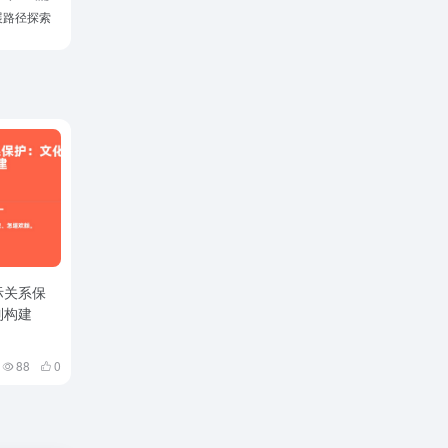
展路径探索
际关系保
制构建
88
0