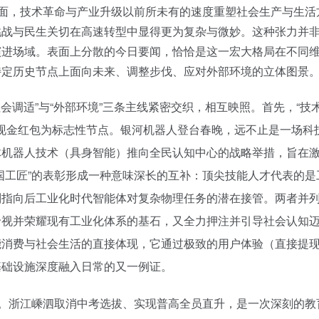
方面，技术革命与产业升级以前所未有的速度重塑社会生产与生活
挑战与民生关切在高速转型中显得更为复杂与微妙。这种张力并
演进场域。表面上分散的今日要闻，恰恰是这一宏大格局在不同
特定历史节点上面向未来、调整步伐、应对外部环境的立体图景
社会调适”与“外部环境”三条主线紧密交织，相互映照。首先，“技
亿现金红包为标志性节点。银河机器人登台春晚，远不止是一场科
体机器人技术（具身智能）推向全民认知中心的战略举措，旨在
国工匠”的表彰形成一种意味深长的互补：顶尖技能人才代表的是
则指向后工业化时代智能体对复杂物理任务的潜在接管。两者并
珍视并荣耀现有工业化体系的基石，又全力押注并引导社会认知
能消费与社会生活的直接体现，它通过极致的用户体验（直接提
基础设施深度融入日常的又一例证。
振。浙江嵊泗取消中考选拔、实现普高全员直升，是一次深刻的教