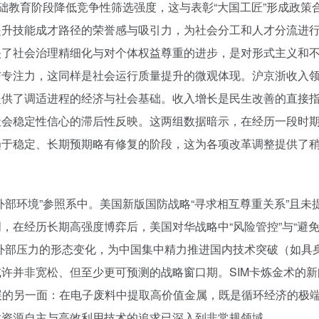
础教育阶段降低竞争性筛选强度，这与表彰“大国工匠”形成政策
提升技能成才路径的荣誉感与吸引力，为社会分工和人才分流进
映了社会治理精细化与对个体权益尊重的进步，是对形式主义和
与专注力，这同样是社会运行质量提升的微观体现。沪京浙收入
提供了调适进程的经济与社会基础。收入增长是民生改善的直接
社会稳定性信心的滞后性反映。这两组数据暗示，在经历一段时
趋于稳定、长期预期略有修复的阶段，这为各项改革调整提供了
部环境”参照系中。美国新版国防战略“寻求相互尊重关系”且未
，在经历长期高强度博弈后，美国对华战略中“风险管控”与“避
外部压力的形态变化，为中国集中精力推进国内技术突破（如具
许并非宽松、但至少更可预测的战略窗口期。SIM卡炼金术的
新
展的另一面：在电子废料中提取高价值金属，既是循环经济的极
对资源自主与高效利用技术的追求已深入到非常规领域。