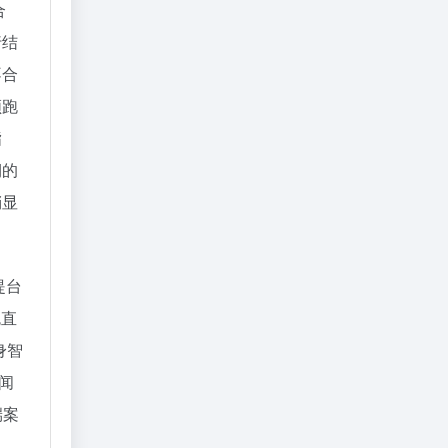
合
行结
不合
领跑
指
期的
稍显
提台
免直
身智
闻
端案