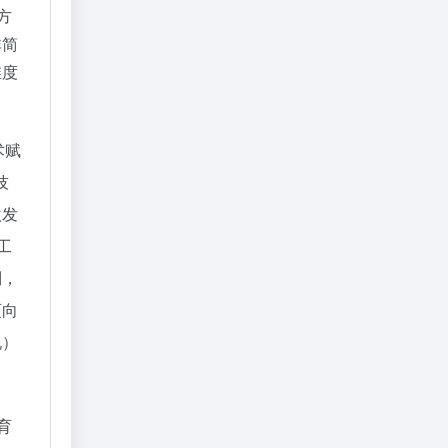
方
非简
维度
。
术赋
技
激发
工
列，
迈向
现）
育