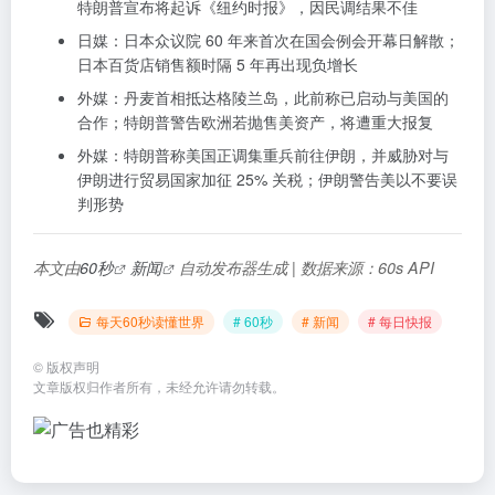
特朗普宣布将起诉《纽约时报》，因民调结果不佳
日媒：日本众议院 60 年来首次在国会例会开幕日解散；
日本百货店销售额时隔 5 年再出现负增长
外媒：丹麦首相抵达格陵兰岛，此前称已启动与美国的
合作；特朗普警告欧洲若抛售美资产，将遭重大报复
外媒：特朗普称美国正调集重兵前往伊朗，并威胁对与
伊朗进行贸易国家加征 25% 关税；伊朗警告美以不要误
判形势
本文由
60秒
新闻
自动发布器生成 | 数据来源：60s API
每天60秒读懂世界
# 60秒
# 新闻
# 每日快报
©
版权声明
文章版权归作者所有，未经允许请勿转载。