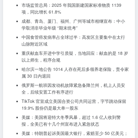
市场监管总局：2025 年我国新建国家标准物质 1139
项，同比增长 61.8%
成都、青岛、厦门、福州、广州等城市相继宣布：中小
学取消非毕业年级 “期末统考”
中国食管癌发病率占全球过半：高发区主要集中在太行
山脉附近区域
重庆献血车开进中学引质疑，当地回应：献血的是 18 岁
以上师生，程序合规
哈尔滨一地公告 1014 人存在死后多领养老保险，责令家
属 30 日内退回
俄罗斯一航班因发动机故障紧急备降兰州，机上人员安
全，后续安置工作有序进行
TikTok 官宣成立美国合资公司共同运营，字节跳动保留
19.9% 股份仍是最大单一股东
美媒：美国将迎特大冬季风暴，超过 1.6 亿人收到警
报，全美已有十几个州宣布进入紧急状态
美媒：特朗普起诉美国最大银行，索赔至少 50 亿美元；