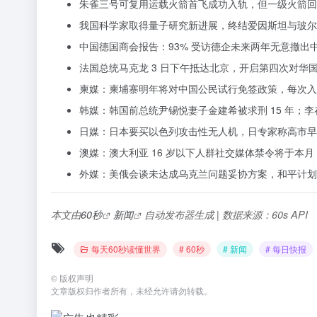
朱雀三号可复用运载火箭首飞成功入轨，但一级火箭
我国科学家取得量子研究新进展，终结爱因斯坦与玻尔
中国德国商会报告：93% 受访德企未来两年无意撤出
法国总统马克龙 3 日下午抵达北京，开启第四次对华
柬媒：柬埔寨明年将对中国公民试行免签政策，每次入境
韩媒：韩国前总统尹锡悦妻子金建希被求刑 15 年；
日媒：日本要买以色列攻击性无人机，日专家称高市早
澳媒：澳大利亚 16 岁以下人群社交媒体禁令将于本月
外媒：美俄会谈未达成乌克兰问题妥协方案，和平计划前
本文由
60秒
新闻
自动发布器生成 | 数据来源：60s API
每天60秒读懂世界
# 60秒
# 新闻
# 每日快报
©
版权声明
文章版权归作者所有，未经允许请勿转载。