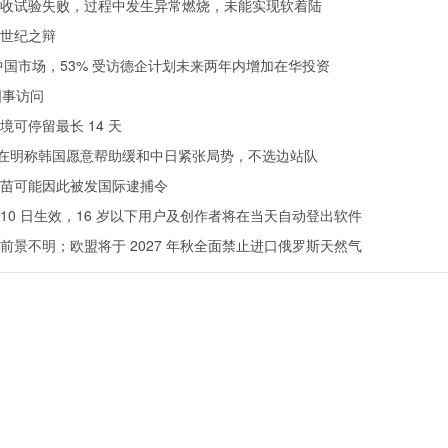
回收试验失败，过程中发生异常燃烧，未能实现软着陆
世纪之辩
中国市场，53% 受访德企计划未来两年内增加在华投资
国事访问
可停留最长 14 天
李在明称韩国愿意帮助缓和中日紧张局势，不选边站队
苗可能因此被发国际逮捕令
 10 日生效，16 岁以下用户及创作者将在当天自动登出软件
景不明；欧盟将于 2027 年秋全面禁止进口俄罗斯天然气