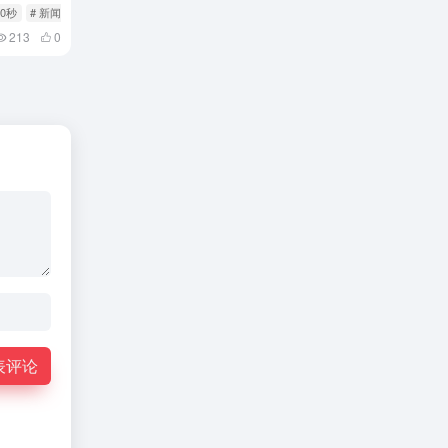
60秒
# 新闻
# 每日快报
213
0
表评论