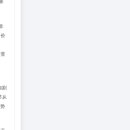
率
非
向价
背景
加剧
节从
局势