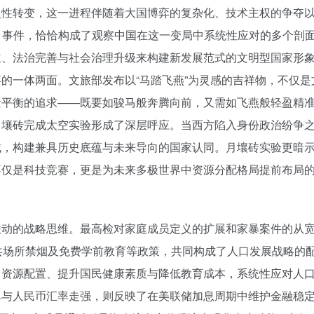
史性转变，这一进程伴随着大国博弈的复杂化、技术主权的争夺
事件，恰恰构成了观察中国在这一变局中系统性应对的多个剖
主、法治完善与社会治理升级来构建新发展范式的文明型国家形
的一体两面。文旅部发布以“马踏飞燕”为灵感的吉祥物，不仅是
量平衡的追求——既要如骏马般奔腾向前，又需如飞燕般轻盈精
月壤砖完成太空实验形成了深层呼应。当西方陷入身份政治纷争
域，构建兼具历史底蕴与未来导向的国家认同。月壤砖实验更暗
不仅是科技竞赛，更是为未来多极世界中资源分配格局提前布局
联动的战略思维。最高检对家庭成员定义的扩展和家暴案件的从
共场所禁烟及免费学前教育等政策，共同构成了人口发展战略的
力资源配置、提升国民健康素质与降低教育成本，系统性应对人
单与人民币汇率走强，则反映了在美联储加息周期中维护金融稳