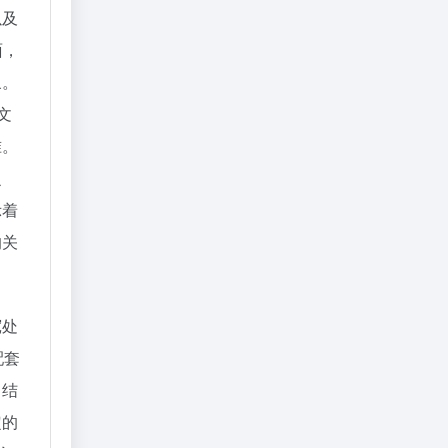
以及
面，
象。
文
准。
之
示着
的关
宽处
配套
口结
定的