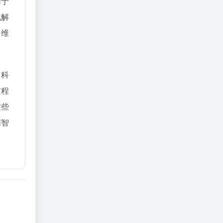
同于
化解
多维
；科
过程
这些
明智